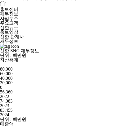
홍보센터
재무정보
사업수주
주요고객
신한뉴스
홍보영상
신한 관계사
재무정보
신한 SNG 재무정보
단위 : 백만원
자산총계
80,000
60,000
40,000
20,000
0
56,360
2022
74,083
2023
83,455
2024
단위 : 백만원
매출액