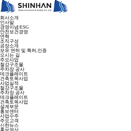
회사소개
인사말
경영이념/ESG
안전보건경영
연혁
조직구성
공장소개
보유 면허 및 특허,인증
오시는 길
주요사업
철강구조물
주차장 공사
데크플레이트
건축토목사업
사업실적
철강구조물
주차장 공사
데크플레이트
건축토목사업
설계부문
홍보센터
사업수주
주요고객
신한뉴스
홍보영상