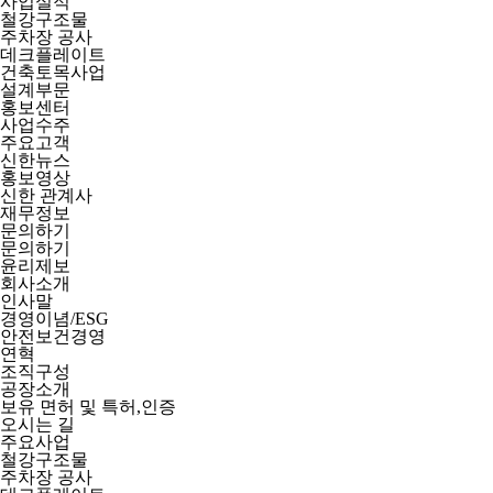
사업실적
철강구조물
주차장 공사
데크플레이트
건축토목사업
설계부문
홍보센터
사업수주
주요고객
신한뉴스
홍보영상
신한 관계사
재무정보
문의하기
문의하기
윤리제보
회사소개
인사말
경영이념/ESG
안전보건경영
연혁
조직구성
공장소개
보유 면허 및 특허,인증
오시는 길
주요사업
철강구조물
주차장 공사