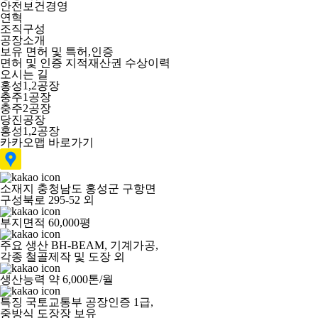
안전보건경영
연혁
조직구성
공장소개
보유 면허 및 특허,인증
면허 및 인증
지적재산권
수상이력
오시는 길
홍성1,2공장
충주1공장
충주2공장
당진공장
홍성1,2공장
카카오맵 바로가기
소재지
충청남도 홍성군 구항면
구성북로 295-52 외
부지면적
60,000평
주요 생산
BH-BEAM, 기계가공,
각종 철골제작 및 도장 외
생산능력
약 6,000톤/월
특징
국토교통부 공장인증 1급,
중방식 도장장 보유