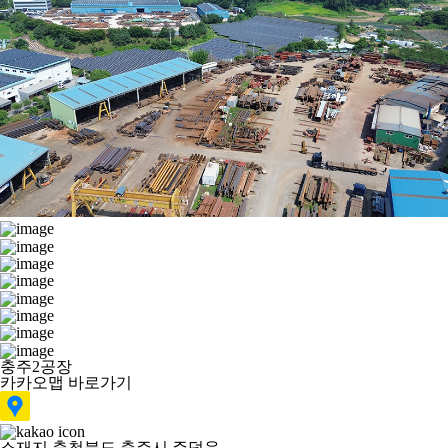
충주2공장
카카오맵 바로가기
소재지
충청북도 충주시 주덕읍