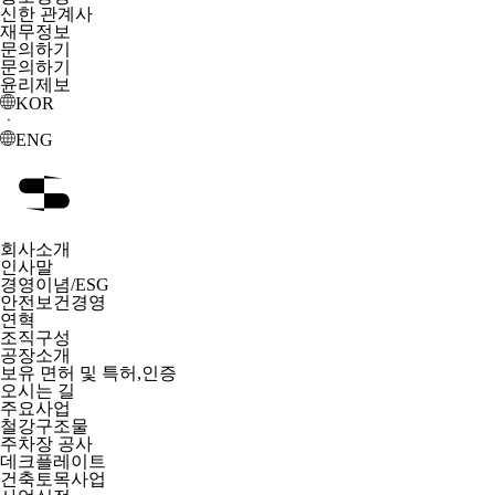
신한 관계사
재무정보
문의하기
문의하기
윤리제보
KOR
ㆍ
ENG
회사소개
인사말
경영이념/ESG
안전보건경영
연혁
조직구성
공장소개
보유 면허 및 특허,인증
오시는 길
주요사업
철강구조물
주차장 공사
데크플레이트
건축토목사업