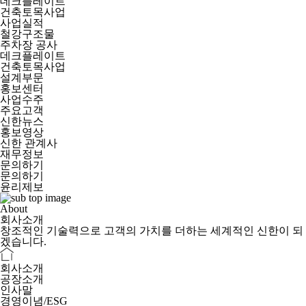
데크플레이트
건축토목사업
사업실적
철강구조물
주차장 공사
데크플레이트
건축토목사업
설계부문
홍보센터
사업수주
주요고객
신한뉴스
홍보영상
신한 관계사
재무정보
문의하기
문의하기
윤리제보
About
회사소개
창조적인 기술력으로 고객의 가치를 더하는 세계적인 신한이 되
겠습니다.
회사소개
공장소개
인사말
경영이념/ESG